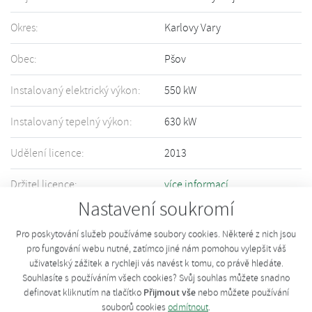
Okres:
Karlovy Vary
Obec:
Pšov
Instalovaný elektrický výkon:
550 kW
Instalovaný tepelný výkon:
630 kW
Udělení licence:
2013
Držitel licence:
více informací
Nastavení soukromí
Informace o Vašem zařízení nejsou přesné či úplné? Upravte informace
pomocí tohoto
formuláře
.
Pro poskytování služeb používáme soubory cookies. Některé z nich jsou
pro fungování webu nutné, zatímco jiné nám pomohou vylepšit váš
uživatelský zážitek a rychleji vás navést k tomu, co právě hledáte.
Souhlasíte s používáním všech cookies? Svůj souhlas můžete snadno
Přijmout vše
definovat kliknutím na tlačítko
nebo můžete používání
souborů cookies
odmítnout
.