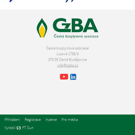
Česká bioplynová asociace
Lipová 1789/9
370 05 České Budějovice
info@czba.cz
Youtube
Facebook
LinkedIn
Přihlášení
Registrace
Inzerce
Pro média
Vyrobil
FT Sun