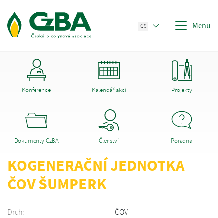
Menu
CS
Konference
Kalendář akcí
Projekty
Dokumenty CzBA
Členství
Poradna
KOGENERAČNÍ JEDNOTKA
ČOV ŠUMPERK
Druh:
ČOV