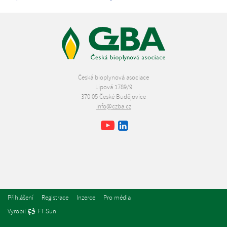
Česká bioplynová asociace
Lipová 1789/9
370 05 České Budějovice
info@czba.cz
Youtube
Facebook
LinkedIn
Přihlášení
Registrace
Inzerce
Pro média
Vyrobil
FT Sun