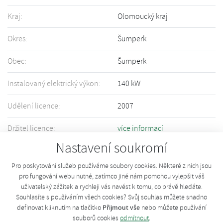
Kraj:
Olomoucký kraj
Okres:
Šumperk
Obec:
Šumperk
Instalovaný elektrický výkon:
140 kW
Udělení licence:
2007
Držitel licence:
více informací
Nastavení soukromí
Informace o Vašem zařízení nejsou přesné či úplné? Upravte informace
pomocí tohoto
formuláře
.
Pro poskytování služeb používáme soubory cookies. Některé z nich jsou
pro fungování webu nutné, zatímco jiné nám pomohou vylepšit váš
uživatelský zážitek a rychleji vás navést k tomu, co právě hledáte.
Souhlasíte s používáním všech cookies? Svůj souhlas můžete snadno
Přijmout vše
definovat kliknutím na tlačítko
nebo můžete používání
souborů cookies
odmítnout
.