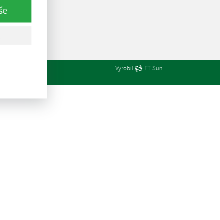
še
Vyrobil
FT Sun