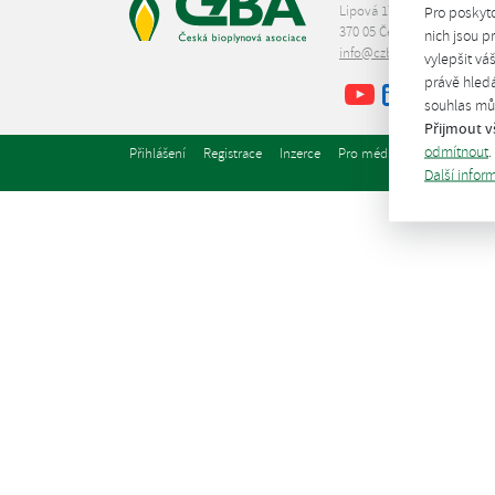
Lipová 1789/9
Pro poskyt
370 05 České Budějovice
nich jsou 
info@czba.cz
vylepšit vá
právě hledá
Youtube
Facebook
LinkedIn
souhlas můž
Přijmout v
odmítnout
.
Přihlášení
Registrace
Inzerce
Pro média
Další infor