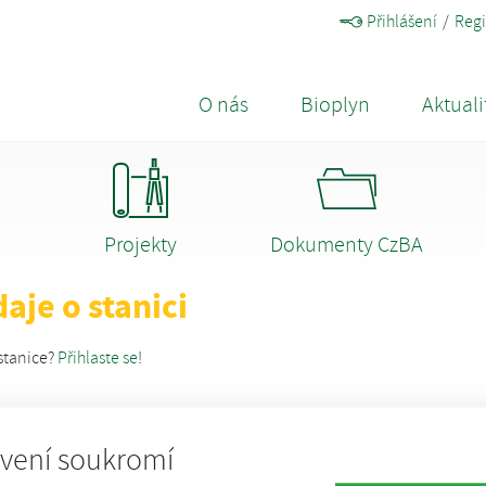
Přihlášení
Regi
O nás
Bioplyn
Aktuali
Projekty
Dokumenty CzBA
aje o stanici
stanice?
Přihlaste se
!
vení soukromí