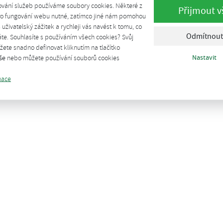
ování služeb používáme soubory cookies. Některé z
Přijmout v
pro fungování webu nutné, zatímco jiné nám pomohou
š uživatelský zážitek a rychleji vás navést k tomu, co
Odmítnout
te. Souhlasíte s používáním všech cookies? Svůj
ete snadno definovat kliknutím na tlačítko
Nastavit
še
nebo můžete používání souborů cookies
mace