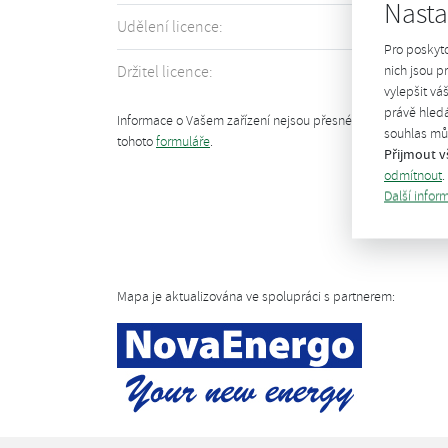
Nasta
Udělení licence:
1995
Pro poskyt
nich jsou 
Držitel licence:
více informací
vylepšit vá
právě hledá
Informace o Vašem zařízení nejsou přesné či úplné? Uprav
souhlas můž
tohoto
formuláře
.
Přijmout v
odmítnout
.
Další infor
Mapa je aktualizována ve spolupráci s partnerem: