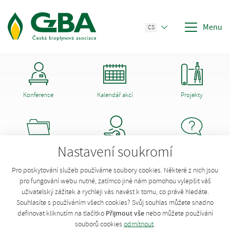
Menu
CS
Konference
Kalendář akcí
Projekty
Nastavení soukromí
Dokumenty CzBA
Členství
Poradna
Opravit údaje o stanici
Pro poskytování služeb používáme soubory cookies. Některé z nich jsou
pro fungování webu nutné, zatímco jiné nám pomohou vylepšit váš
uživatelský zážitek a rychleji vás navést k tomu, co právě hledáte.
Chcete opravit údaje stanice?
Přihlaste se
!
Souhlasíte s používáním všech cookies? Svůj souhlas můžete snadno
Přijmout vše
definovat kliknutím na tlačítko
nebo můžete používání
souborů cookies
odmítnout
.