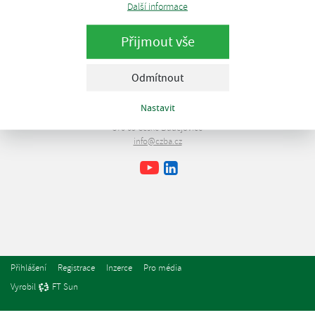
Další informace
Přijmout vše
Odmítnout
Česká bioplynová asociace
Nastavit
Lipová 1789/9
370 05 České Budějovice
info@czba.cz
Youtube
Facebook
LinkedIn
Přihlášení
Registrace
Inzerce
Pro média
Vyrobil
FT Sun