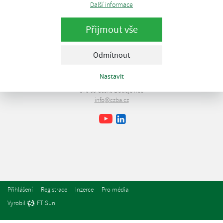
Další informace
Přijmout vše
Odmítnout
Česká bioplynová asociace
Nastavit
Lipová 1789/9
370 05 České Budějovice
info@czba.cz
Youtube
Facebook
LinkedIn
Přihlášení
Registrace
Inzerce
Pro média
Vyrobil
FT Sun