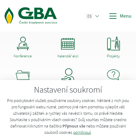
Menu
CS
Konference
Kalendář akcí
Projekty
Nastavení soukromí
Dokumenty CzBA
Členství
Poradna
Opravit údaje o stanici
Pro poskytování služeb používáme soubory cookies. Některé z nich jsou
pro fungování webu nutné, zatímco jiné nám pomohou vylepšit váš
uživatelský zážitek a rychleji vás navést k tomu, co právě hledáte.
Chcete opravit údaje stanice?
Přihlaste se
!
Souhlasíte s používáním všech cookies? Svůj souhlas můžete snadno
Přijmout vše
definovat kliknutím na tlačítko
nebo můžete používání
souborů cookies
odmítnout
.