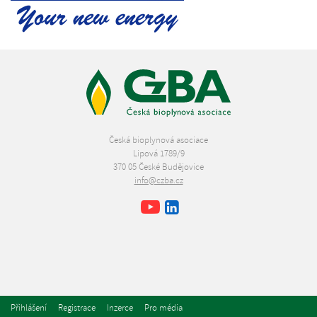
Česká bioplynová asociace
Lipová 1789/9
370 05 České Budějovice
info@czba.cz
Youtube
Facebook
LinkedIn
Přihlášení
Registrace
Inzerce
Pro média