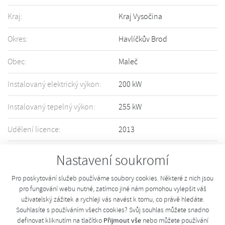
Kraj:
Kraj Vysočina
Okres:
Havlíčkův Brod
Obec:
Maleč
Instalovaný elektrický výkon:
200 kW
Instalovaný tepelný výkon:
255 kW
Udělení licence:
2013
Držitel licence:
více informací
Nastavení soukromí
Informace o Vašem zařízení nejsou přesné či úplné? Upravte informace
Pro poskytování služeb používáme soubory cookies. Některé z nich jsou
pomocí tohoto
formuláře
.
pro fungování webu nutné, zatímco jiné nám pomohou vylepšit váš
uživatelský zážitek a rychleji vás navést k tomu, co právě hledáte.
Souhlasíte s používáním všech cookies? Svůj souhlas můžete snadno
Přijmout vše
definovat kliknutím na tlačítko
nebo můžete používání