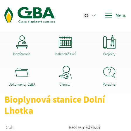
Menu
CS
Konference
Kalendář akcí
Projekty
Dokumenty CzBA
Členství
Poradna
Bioplynová stanice Dolní
Lhotka
Druh:
BPS zemědělská