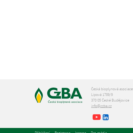
Česká bioplynová asociace
Lipová 1789/9
370 05 České Budějovice
info@czba.cz
Youtube
Facebook
LinkedIn
Přihlášení
Registrace
Inzerce
Pro média