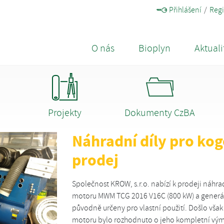
Přihlášení
Regi
O nás
Bioplyn
Aktuali
Projekty
Dokumenty CzBA
Náhradní díly pro ko
prodej
Společnost KROW, s.r.o. nabízí k prodeji náhrad
motoru MWM TCG 2016 V16C (800 kW) a generát
původně určeny pro vlastní použití. Došlo vša
motoru bylo rozhodnuto o jeho kompletní výměn