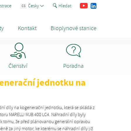
Youtube
Facebook
LinkedIn
strace
Česky
Hledat
CS
ty
Kontakt
Bioplynové stanice
Členství
Poradna
generační jednotku na
ní díly na kogenerační jednotku, která se skládá z
oru MARELLI MJB 400 LC4. Náhradní díly byly
k k tomu, že před plánovanou generální opravou
ě za jiný motor, ke kterému se náhradní díly již