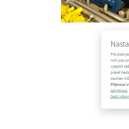
Nasta
Pro poskyt
nich jsou 
vylepšit vá
právě hledá
souhlas můž
Přijmout v
odmítnout
.
Další infor