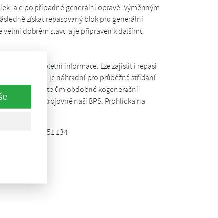
celek, ale po případné generální opravě. Výměnným
ásledně získat repasovaný blok pro generální
 velmi dobrém stavu a je připraven k dalšímu
tnuty kompletní informace. Lze zajistit i repasi
mecku (jedno je náhradní pro průběžné střídání
 určeny provozovatelům obdobné kogenerační
še
skladněno ve strojovně naší BPS. Prohlídka na
r.o., tel. 602 651 134