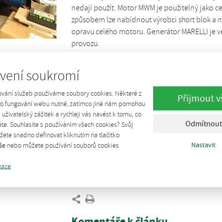
nedají použít. Motor MWM je použitelný jako 
způsobem lze nabídnout výrobci short blok a n
opravu celého motoru. Generátor MARELLI je ve
provozu.
Ke všem náhradním dílům budou zájemcům posky
vení soukromí
obou turbodmychadel ve výrobním závodě v Ně
v rámci středních oprav). Náhradní díly jsou
ování služeb používáme soubory cookies. Některé z
Přijmout v
jednotky nebo servisním organizacím. Vše je u
pro fungování webu nutné, zatímco jiné nám pomohou
š uživatelský zážitek a rychleji vás navést k tomu, co
místě je možná po domluvě.
Odmítnout
te. Souhlasíte s používáním všech cookies? Svůj
Jaroslav Pokorný, jednatel společnosti KROW, s.
ete snadno definovat kliknutím na tlačítko
Nastavit
še
nebo můžete používání souborů cookies
Seznam náhradních dílů
(pdf)
mace
Komentáře k článku