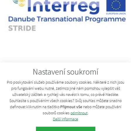
Nastavení soukromí
Newsletter projektu STRIDE
Pro poskytování služeb používáme soubory cookies. Některé z nich jsou
Projekt STRIDE, jehož se Ekoport účastnil jako spolupracující
pro fungování webu nutné, zatímco jiné nám pomohou vylepšit váš
uživatelský zážitek a rychleji vás navést k tomu, co právě hledáte.
partner u vybraných aktivit se chýlí ke konci a co vše přinesl Vám
Souhlasíte s používáním všech cookies? Svůj souhlas můžete snadno
názorně představí jeho poslední newsletter.
Přijmout vše
definovat kliknutím na tlačítko
nebo můžete používání
souborů cookies
odmítnout
.
Newsletter STRIDE ke stažení v pdf
.
Další informace