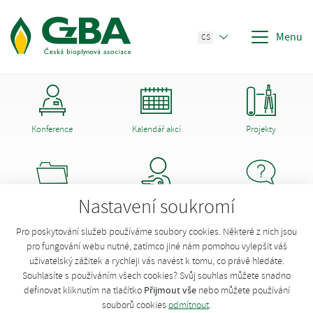
Menu
CS
Konference
Kalendář akcí
Projekty
Nastavení soukromí
Dokumenty CzBA
Členství
Poradna
Odhlášení z newsletteru
Pro poskytování služeb používáme soubory cookies. Některé z nich jsou
pro fungování webu nutné, zatímco jiné nám pomohou vylepšit váš
uživatelský zážitek a rychleji vás navést k tomu, co právě hledáte.
Souhlasíte s používáním všech cookies? Svůj souhlas můžete snadno
Váš e-mail není v databázi pro odesílání newsletteru.
Přijmout vše
definovat kliknutím na tlačítko
nebo můžete používání
souborů cookies
odmítnout
.