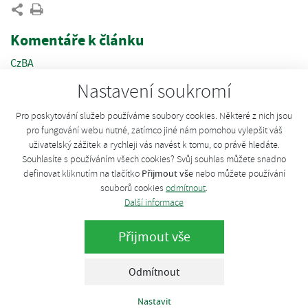
Komentáře k článku
CzBA
Vlastní spotřeba elektrické energie se u BPS v základu pohybuje
Nastavení soukromí
mezi 5 – 9 %. Samozřejmě jsou situace, kdy může dosáhnout až
100 % - například když BPS nepracuje na plný výkon, ale
Pro poskytování služeb používáme soubory cookies. Některé z nich jsou
spotřeba na provoz je vysoká. U tepla je jeho potřeba dána
pro fungování webu nutné, zatímco jiné nám pomohou vylepšit váš
uživatelský zážitek a rychleji vás navést k tomu, co právě hledáte.
tepelnými ztrátami a teplem potřebným na ohřev dávkovaných
Souhlasíte s používáním všech cookies? Svůj souhlas můžete snadno
substrátů na provozní teplotu. U substrátů s relativně malým
Přijmout vše
definovat kliknutím na tlačítko
nebo můžete používání
výtěžkem plynu (např. kejda) tak může být vlastní spotřeba tepla
souborů cookies
odmítnout
.
až 70 %, u kukuřice kolem 25 %. Kolísá samozřejmě v průběhu
Další informace
roku, v létě je prakticky nulová. Spotřebu tepla na ohřev
substrátů je možné spočítat, tepelné ztráty způsobené
Přijmout vše
technologií by měl sdělit její dodavatel.
čtvrtek, 23. května 2019
Odmítnout
Nastavit