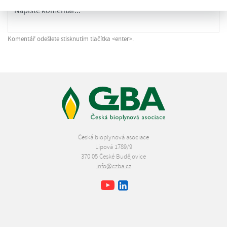
Komentář odešlete stisknutím tlačítka <enter>.
Česká bioplynová asociace
Lipová 1789/9
370 05 České Budějovice
info@czba.cz
Youtube
Facebook
LinkedIn