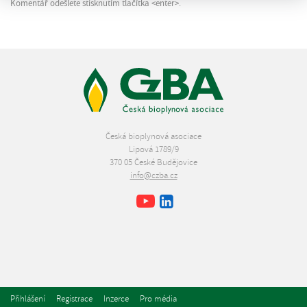
Komentář odešlete stisknutím tlačítka <enter>.
Česká bioplynová asociace
Lipová 1789/9
370 05 České Budějovice
info@czba.cz
Youtube
Facebook
LinkedIn
Přihlášení
Registrace
Inzerce
Pro média