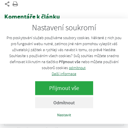
Komentáře k článku
Nastavení soukromí
Jan Matějka
Velmi malá řešení domácí výroby bioplynu (typická třeba pro
Pro poskytování služeb používáme soubory cookies. Některé z nich jsou
Vietnam) se v našich podmínkách nevyplácí, a to zejména kvůli
pro fungování webu nutné, zatímco jiné nám pomohou vylepšit váš
zimnímu období (kdy je potřeba obsah fermentoru zahřívat)
uživatelský zážitek a rychleji vás navést k tomu, co právě hledáte.
nebo kvůli náročným bezpečnostním předpisům. V Evropě jsou
Souhlasíte s používáním všech cookies? Svůj souhlas můžete snadno
tak používány technologie s instalovaným elektrickým výkonem
Přijmout vše
definovat kliknutím na tlačítko
nebo můžete používání
v řádu minimálně desítek kW (v EU několik výrobců), které
souborů cookies
odmítnout
.
Další informace
vyžadují přísun organické hmoty minimálně ve vyšších stovkách
kg za den.
Přijmout vše
středa, 27. dubna 2022
Odmítnout
Nastavit