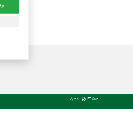
še
Vyrobil
FT Sun