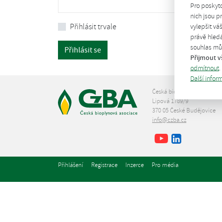
Pro poskyt
nich jsou 
Přihlásit trvale
vylepšit vá
právě hledá
souhlas můž
Přihlásit se
Přijmout v
odmítnout
.
Další infor
Česká bioplynová asociace
Lipová 1789/9
370 05 České Budějovice
info@czba.cz
Youtube
Facebook
LinkedIn
Přihlášení
Registrace
Inzerce
Pro média