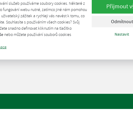
ování služeb používáme soubory cookies. Některé z
Přijmout v
pro fungování webu nutné, zatímco jiné nám pomohou
š uživatelský zážitek a rychleji vás navést k tomu, co
Odmítnout
te. Souhlasíte s používáním všech cookies? Svůj
ete snadno definovat kliknutím na tlačítko
Nastavit
še
nebo můžete používání souborů cookies
mace