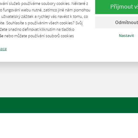
ování služeb používáme soubory cookies. Některé z
Přijmout v
pro fungování webu nutné, zatímco jiné nám pomohou
š uživatelský zážitek a rychleji vás navést k tomu, co
Odmítnout
te. Souhlasíte s používáním všech cookies? Svůj
ete snadno definovat kliknutím na tlačítko
Nastavit
še
nebo můžete používání souborů cookies
mace