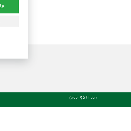
še
Vyrobil
FT Sun