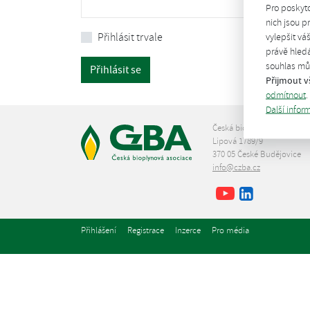
Pro poskyt
nich jsou 
Přihlásit trvale
vylepšit vá
právě hledá
souhlas můž
Přihlásit se
Přijmout v
odmítnout
.
Další infor
Česká bioplynová asociace
Lipová 1789/9
370 05 České Budějovice
info@czba.cz
Youtube
Facebook
LinkedIn
Přihlášení
Registrace
Inzerce
Pro média