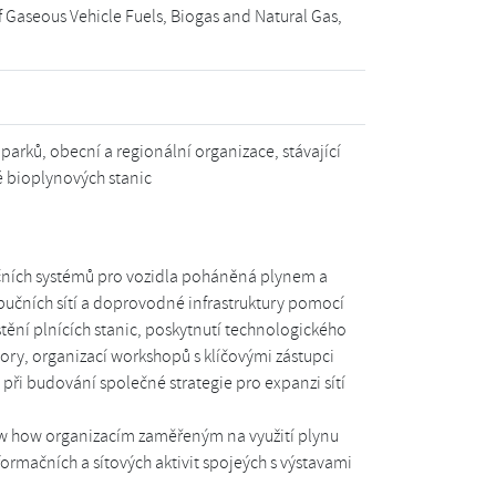
 Gaseous Vehicle Fuels, Biogas and Natural Gas,
arků, obecní a regionální organizace, stávající
 bioplynových stanic
čních systémů pro vozidla poháněná plynem a
ribučních sítí a doprovodné infrastruktury pomocí
ní plnících stanic, poskytnutí technologického
ory, organizací workshopů s klíčovými zástupci
při budování společné strategie pro expanzi sítí
ow how organizacím zaměřeným na využití plynu
rmačních a sítových aktivit spojeých s výstavami