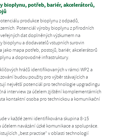
y bioplynu, potřeb, bariér, akcelerátorů,
ojů
potenciálu produkce bioplynu z odpadů,
 zemích. Potenciál výroby bioplynu z přírodních
 z veřejných dat doplněných výzkumem na
y bioplynu a dodavatelů vstupních surovin
a jako mapa potřeb, postojů, bariér, akcelerátorů
oplynu a doprovodné infrastruktury.
líčových hráčů identifikovaných v rámci WP2 a
azování budou použity pro výběr stávajících a
zují největší potenciál pro technologie upgradingu
á interview za účelem zjištění komplementárních
uta kontaktní osoba pro technickou a komunikační
de v každé zemi identifikována skupina 8-15
a účelem navázání úzké komunikace a spolupráce.
ujících „best practise“ v oblasti technologií