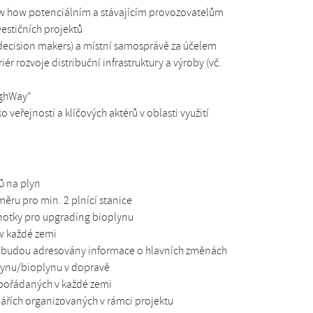
ow how potenciálním a stávajícím provozovatelům
estičních projektů
ecision makers) a místní samosprávě za účelem
ér rozvoje distribuční infrastruktury a výroby (vč.
ighWay“
 veřejnosti a klíčových aktérů v oblasti využití
ů na plyn
ěru pro min. 2 plnící stanice
notky pro upgrading bioplynu
v každé zemi
) budou adresovány informace o hlavních změnách
plynu/bioplynu v dopravě
 pořádaných v každé zemi
ářích organizovaných v rámci projektu