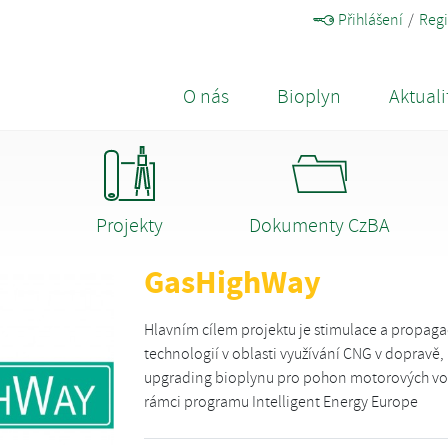
Přihlášení
Regi
O nás
Bioplyn
Aktuali
Projekty
Dokumenty CzBA
GasHighWay
Hlavním cílem projektu je stimulace a propaga
technologií v oblasti využívání CNG v dopravě, 
upgrading bioplynu pro pohon motorových vozi
rámci programu Intelligent Energy Europe