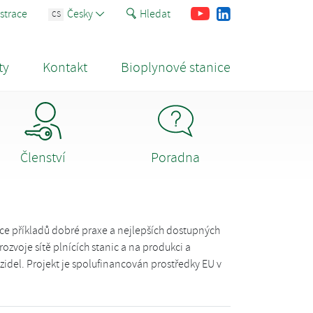
Youtube
Facebook
LinkedIn
strace
Česky
Hledat
CS
ty
Kontakt
Bioplynové stanice
Členství
Poradna
ce příkladů dobré praxe a nejlepších dostupných
rozvoje sítě plnících stanic a na produkci a
del. Projekt je spolufinancován prostředky EU v