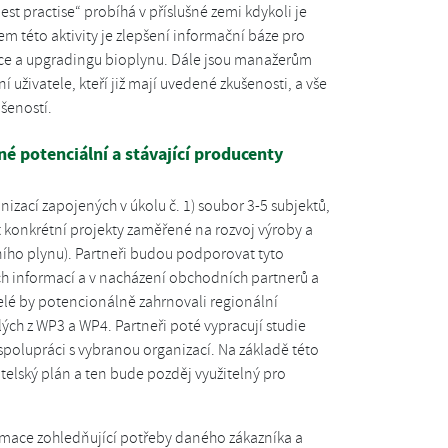
t practise“ probíhá v příslušné zemi kdykoli je
m této aktivity je zlepšení informační báze pro
kce a upgradingu bioplynu. Dále jsou manažerům
 uživatele, kteří již mají uvedené zkušenosti, a vše
šeností.
né potenciální a stávající producenty
anizací zapojených v úkolu č. 1) soubor 3-5 subjektů,
at konkrétní projekty zaměřené na rozvoj výroby a
ního plynu). Partneři budou podporovat tyto
ch informací a v nacházení obchodních partnerů a
elé by potencionálně zahrnovali regionální
ých z WP3 a WP4. Partneři poté vypracují studie
spolupráci s vybranou organizací. Na základě této
telský plán a ten bude pozděj využitelný pro
ormace zohledňující potřeby daného zákazníka a