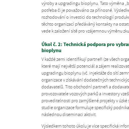
výroby a upgradingu bioplynu. Tato výměna „bes
potřeba či je považováno za přínosné. Výsledke
rozhodování o investici do technologií produ
těchto organizací předáváný kontakty na ostatní
vede k založení sítě pro vzájemnou výměnu zku
Úkol č. 2: Technická podpora pro vybra
bioplynu
V každé zemi identifikují partneři (ze všech org
které mají největší potenciál a zájem realizov
upgradingu bioplynu (vč. injektáže do sítí zem
organizace v získávání dodatečných technický
dodavatelů. Tito obchodní partneři a dodavat
provozovatele vozových parků a investory vzešl
proveditelnosti pro zamýšlené projekty v úzké 
studie organizace formuluje specifický podnika
následnou diseminaci aktivit.
Výsledkem tohoto úkolu je více specifická inf