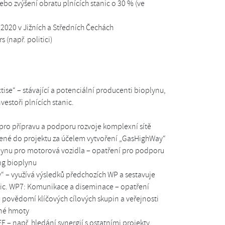
nebo zvýšení obratu plnících stanic o 30 % (ve
 2020 v Jižních a Středních Čechách
 (např. politici)
ise“ – stávající a potenciální producenti bioplynu,
vestoři plnících stanic.
 pro přípravu a podporu rozvoje komplexní sítě
ojené do projektu za účelem vytvoření „GasHighWay“
ynu pro motorová vozidla – opatření pro podporu
ing bioplynu
– využívá výsledků předchozích WP a sestavuje
tanic. WP7: Komunikace a diseminace – opatření
je povědomí klíčových cílových skupin a veřejnosti
nné hmoty
 – např. hledání synergií s ostatními projekty,