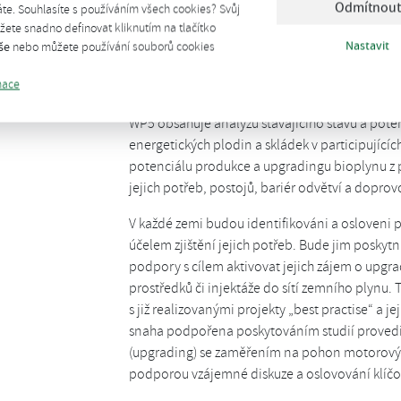
Odmítnout
te. Souhlasíte s používáním všech cookies? Svůj
WP 5 Podpora produkce a upgradingu biopl
ete snadno definovat kliknutím na tlačítko
Vedoucí a zodpovědný partner:
Česká bioplyn
Nastavit
še
nebo můžete používání souborů cookies
Doba trvání:
23 měsíců
mace
Popis pracovního balíčku:
WP5 obsahuje analýzu stávajícího stavu a pote
energetických plodin a skládek v participujíc
potenciálu produkce a upgradingu bioplynu z 
jejich potřeb, postojů, bariér odvětví a doprov
V každé zemi budou identifikováni a osloveni p
účelem zjištění jejich potřeb. Bude jim posky
podpory s cílem aktivovat jejich zájem o upgr
prostředků či injektáže do sítí zemního plyn
s již realizovanými projekty „best practise“ a j
snaha podpořena poskytováním studií provedit
(upgrading) se zaměřením na pohon motorových
podporou vzájemné diskuze a oslovování klíčo