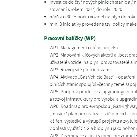
investice do čtyř nových plnících stanic a / 
srovnání s rokem 2007) do roku 2020
nárůst o 30 % počtu vozidel na plyn do roku
min. 3 iniciativy provedené tzv. policy makers
Pracovní balíčky (WP)
WP1: Management celého projektu
WP2: Mapování klíčových aktérů a „best pract
uživatelé vozidel na plyn, provozovatelé a in
WP3: Rozvoj sítě plnících stanic
WP4: Aktivace „Gas Vehicle Base“ - opatření
plnících stanic spojující všechny země zap
WP5: Podpora produkce a upgradingu biopl
a rozvoj infrastruktury pro výrobu a upgrad
WP6: Roadmap pro evropskou „GasHighWay“ 
„master“ plán pro realizaci sítě plnících s
k šíření výsledků a výstupů projektu a zvyšu
v oblasti využití CNG a bioplynu jako poho
WP8: Diseminace aktivit v rámci programu IEE