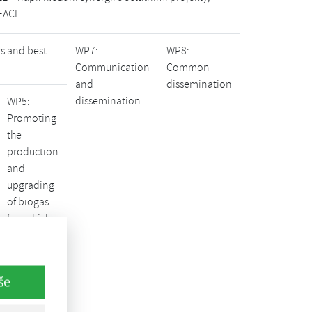
EACI
s and best
WP7:
WP8:
Communication
Common
and
dissemination
dissemination
WP5:
Promoting
the
production
and
upgrading
of biogas
for vehicle
fuel
opean
še