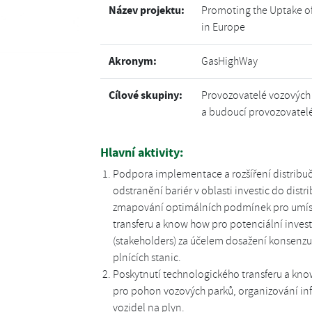
Název projektu:
Promoting the Uptake of
in Europe
Akronym:
GasHighWay
Cílové skupiny:
Provozovatelé vozových p
a budoucí provozovatelé
Hlavní aktivity:
Podpora implementace a rozšíření distribu
odstranění bariér v oblasti investic do dist
zmapování optimálních podmínek pro umístě
transferu a know how pro potenciální invest
(stakeholders) za účelem dosažení konsenzu 
plnících stanic.
Poskytnutí technologického transferu a kn
pro pohon vozových parků, organizování info
vozidel na plyn.