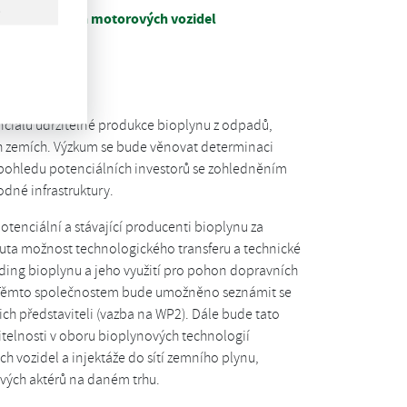
ynu pro pohon motorových vozidel
ová asociace
nciálu udržitelné produkce bioplynu z odpadů,
ích zemích. Výzkum se bude věnovat determinaci
pohledu potenciálních investorů se zohledněním
odné infrastruktury.
otenciální a stávající producenti bioplynu za
tnuta možnost technologického transferu a technické
ading bioplynu a jeho využití pro pohon dopravních
u. Těmto společnostem bude umožněno seznámit se
ejich představiteli (vazba na WP2). Dále bude tato
elnosti v oboru bioplynových technologií
 vozidel a injektáže do sítí zemního plynu,
vých aktérů na daném trhu.