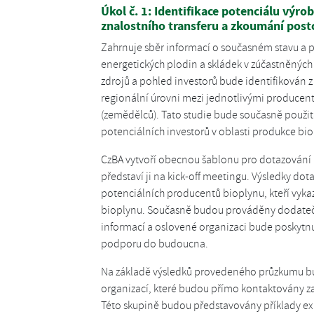
Úkol č. 1: Identifikace potenciálu výrob
znalostního transferu a zkoumání post
Zahrnuje sběr informací o současném stavu a 
energetických plodin a skládek v zúčastněných
zdrojů a pohled investorů bude identifikován
regionální úrovni mezi jednotlivými producent
(zemědělců). Tato studie bude současně použit
potenciálních investorů v oblasti produkce bi
CzBA vytvoří obecnou šablonu pro dotazování k
představí ji na kick-off meetingu. Výsledky dot
potenciálních producentů bioplynu, kteří vyka
bioplynu. Současně budou prováděny dodatečn
informací a oslovené organizaci bude poskytn
podporu do budoucna.
Na základě výsledků provedeného průzkumu bu
organizací, které budou přímo kontaktovány z
Této skupině budou představovány příklady exist