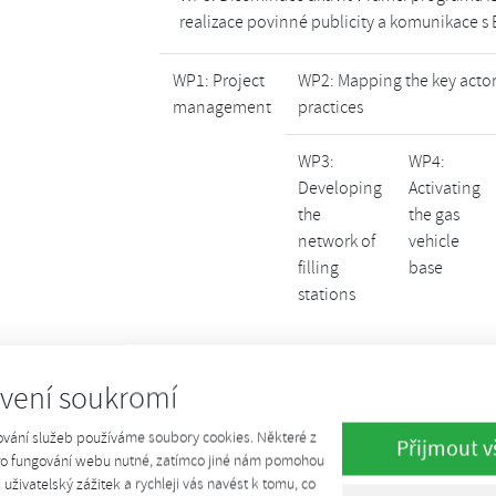
realizace povinné publicity a komunikace s 
WP1: Project
WP2: Mapping the key actor
management
practices
WP3:
WP4:
Developing
Activating
the
the gas
network of
vehicle
filling
base
stations
vení soukromí
WP6: Roadmap for the Eur
ování služeb používáme soubory cookies. Některé z
Přijmout v
GasHighWay
pro fungování webu nutné, zatímco jiné nám pomohou
š uživatelský zážitek a rychleji vás navést k tomu, co