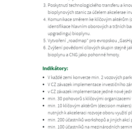
Poskytnutí technologického transferu a kn
bioplynových stanic za účelem akcelerae inv
Komunikace směrem ke klíčovým aktérům (d
identifikace hlavním oborových a tržních bari
upgradingu) bioplynu.
Vytvoření „roadmap“ pro evropskou „GasH
Zvýšení povědomí cílových skupin stejně jako
bioplynu a CNG jako pohonné hmoty.
Indikátory:
V každé zemi konverze min. 2 vozových park
V CZ závazek implementace investičního zám
v CZ závazek implementace jedné nové jed
min. 30 pohovorů s klíčovými organizacemi 
min. 10 klíčovým aktérům (decision makers
nutných k akceleraci rozvoje oboru využití 
min. 200 účastníků workshopů a jiných akcí
min. 100 účastníků na mezinárodních semin