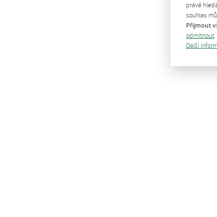
právě hledá
souhlas můž
Přijmout v
odmítnout
.
Další infor