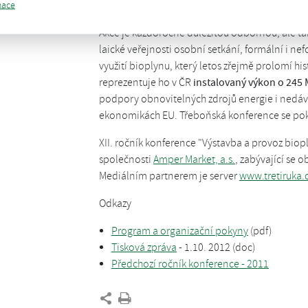
na využití anaerobních hub a biometan.
mace
Akce je každoročně důležitou odbornou, ale ta
laické veřejnosti osobní setkání, formální i ne
využití bioplynu, který letos zřejmě prolomí hi
reprezentuje ho v ČR
instalovaný výkon o 245
podpory obnovitelných zdrojů energie i nedáv
ekonomikách EU. Třeboňská konference se pokus
XII. ročník konference "Výstavba a provoz bio
společnosti
Amper Market, a.s.
, zabývající se 
Mediálním partnerem je server
www.tretiruka.
Odkazy
Program a organizační pokyny
(pdf)
Tisková zpráva
- 1.10. 2012 (doc)
Předchozí ročník konference - 2011