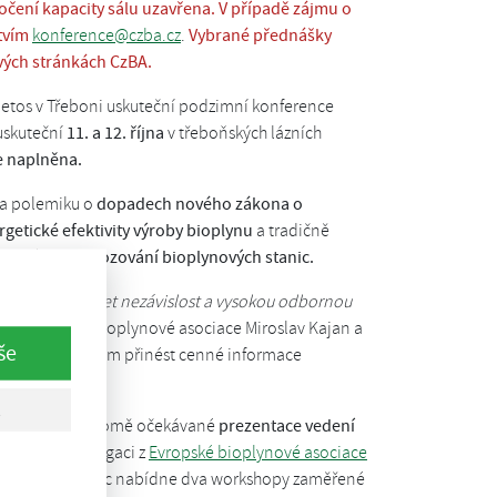
očení kapacity sálu uzavřena. V případě zájmu o
tvím
konference@czba.cz
.
Vybrané přednášky
ých stránkách CzBA.
i letos v Třeboni uskuteční podzimní konference
uskuteční
11. a 12. října
v třeboňských lázních
je naplněna.
na polemiku o
dopadech nového zákona o
getické efektivity výroby bioplynu
a tradičně
ností při provozování bioplynových stanic.
vou komisí udržet nezávislost a vysokou odbornou
ředseda České bioplynové asociace Miroslav Kajan a
še
ré mají účastníkům přinést cenné informace
stanic" bude kromě očekávané
prezentace vedení
zahraniční delegaci z
Evropské bioplynové asociace
ý program navíc nabídne dva workshopy zaměřené