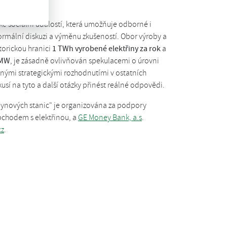
ké sociální událostí, která umožňuje odborné i
formální diskuzi a výměnu zkušeností. Obor výroby a
storickou hranici
1 TWh vyrobené elektřiny za rok
a
 MW
, je zásadně ovlivňován spekulacemi o úrovni
nými strategickými rozhodnutími v ostatních
í na tyto a další otázky přinést reálné odpovědi.
plynových stanic" je organizována za podpory
obchodem s elektřinou, a
GE Money Bank, a.s
.
cz
.