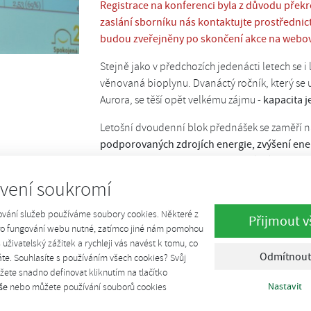
Registrace na konferenci byla z důvodu překr
zaslání sborníku nás kontaktujte prostřednic
budou zveřejněny po skončení akce na webov
Stejně jako v předchozích jedenácti letech se 
věnovaná bioplynu. Dvanáctý ročník, který se 
Aurora, se těší opět velkému zájmu -
kapacita 
Letošní dvoudenní blok přednášek se zaměří 
podporovaných zdrojích energie, zvýšení ener
přinese i konfrontací v podobě
reálných zkuše
vení soukromí
"
Již jedenáct let se snažíme spolu s programo
úroveň naší konference
", říká organizátor a p
ování služeb používáme soubory cookies. Některé z
Přijmout v
dodává, že i letos jsou vybrány příspěvky, kte
pro fungování webu nutné, zatímco jiné nám pomohou
využitelné v jejich profesní praxi či výzkumu.
š uživatelský zážitek a rychleji vás navést k tomu, co
Odmítnout
te. Souhlasíte s používáním všech cookies? Svůj
Konference "Výstavba a provoz bioplynových 
ete snadno definovat kliknutím na tlačítko
Energetického regulačního úřadu
hostit také 
Nastavit
še
nebo můžete používání souborů cookies
v rámci projektu
BiogasIN
. Páteční doprovodn