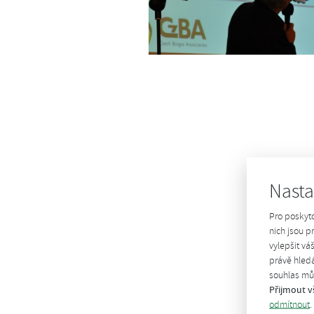
Nasta
Pro poskyt
nich jsou 
vylepšit vá
právě hledá
souhlas můž
Přijmout v
odmítnout
.