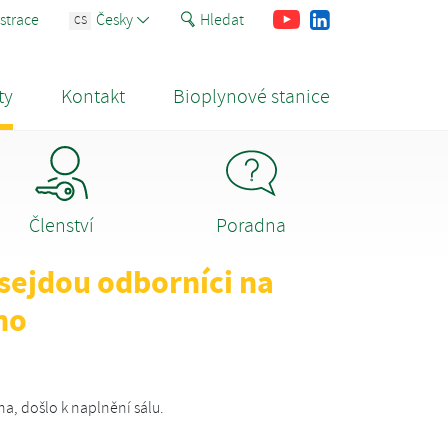
Youtube
Facebook
LinkedIn
strace
Česky
Hledat
CS
ty
Kontakt
Bioplynové stanice
Členství
Poradna
 sejdou odborníci na
no
na, došlo k naplnění sálu.