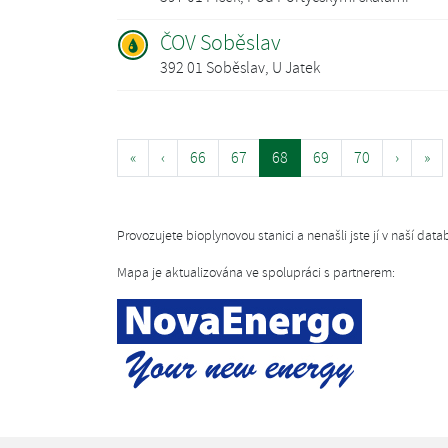
ČOV Soběslav
392 01 Soběslav, U Jatek
«
‹
66
67
68
69
70
›
»
Provozujete bioplynovou stanici a nenašli jste jí v naší da
Mapa je aktualizována ve spolupráci s partnerem: