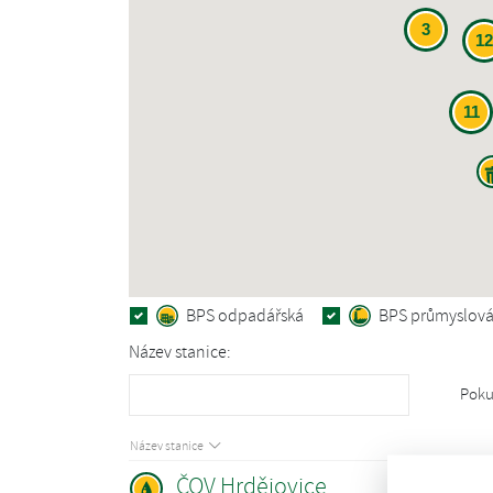
3
12
11
BPS odpadářská
BPS průmyslov
Název stanice:
Poku
Název stanice
ČOV Hrdějovice