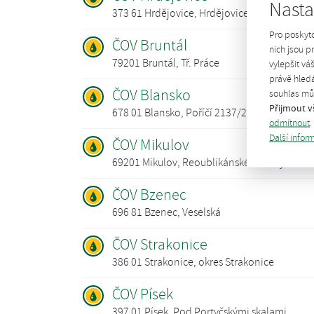
Nasta
373 61 Hrdějovice, Hrdějovice
Pro poskyt
ČOV Bruntál
nich jsou 
79201 Bruntál, Tř. Práce
vylepšit vá
právě hledá
ČOV Blansko
souhlas můž
Přijmout v
678 01 Blansko, Poříčí 2137/20a
odmítnout
.
Další infor
ČOV Mikulov
69201 Mikulov, Reoublikánské obrany
ČOV Bzenec
696 81 Bzenec, Veselská
ČOV Strakonice
386 01 Strakonice, okres Strakonice
ČOV Písek
397 01 Písek, Pod Portyčskými skalami