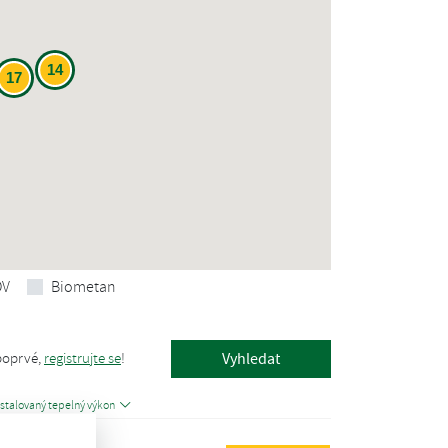
14
17
OV
Biometan
poprvé,
registrujte se
!
nstalovaný tepelný výkon