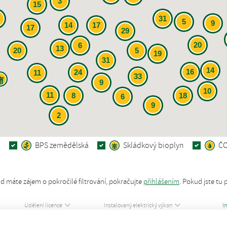
3
15
31
5
9
14
17
17
29
20
6
13
20
5
19
31
14
16
24
11
33
9
10
11
8
18
6
9
2
á
BPS zemědělská
Skládkový bioplyn
Č
d máte zájem o pokročilé filtrování, pokračujte
přihlášením
.
Pokud jste tu 
Udělení licence
Instalovaný elektrický výkon
I