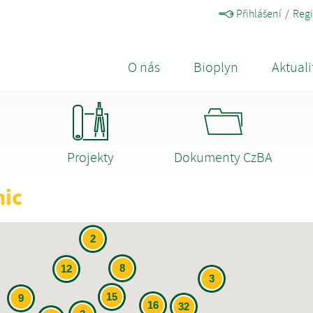
Přihlášení
Regi
O nás
Bioplyn
Aktuali
Projekty
Dokumenty CzBA
nic
2
8
12
3
15
9
16
32