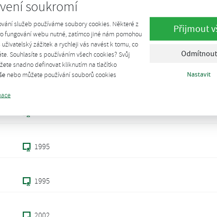
vení soukromí
2002
512 kW
ování služeb používáme soubory cookies. Některé z
Přijmout v
pro fungování webu nutné, zatímco jiné nám pomohou
1995
š uživatelský zážitek a rychleji vás navést k tomu, co
Odmítnout
te. Souhlasíte s používáním všech cookies? Svůj
ete snadno definovat kliknutím na tlačítko
Nastavit
še
nebo můžete používání souborů cookies
1995
mace
1995
1995
1995
2002