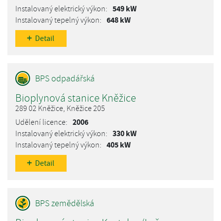
549 kW
648 kW
Detail
Bioplynová stanice Kněžice
289 02 Kněžice, Kněžice 205
2006
330 kW
405 kW
Detail