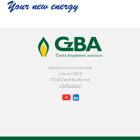
Česká bioplynová asociace
Lipová 1789/9
370 05 České Budějovice
info@czba.cz
Youtube
Facebook
LinkedIn