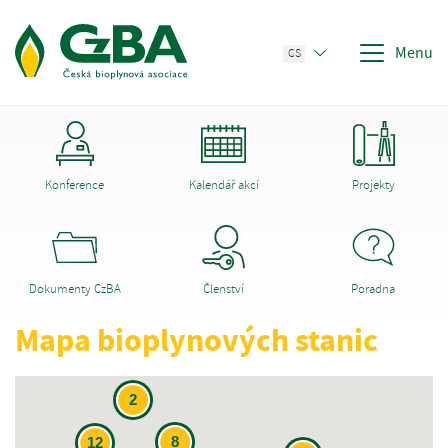
Menu
CS
Konference
Kalendář akcí
Projekty
Dokumenty CzBA
Členství
Poradna
Mapa bioplynových stanic
2
8
12