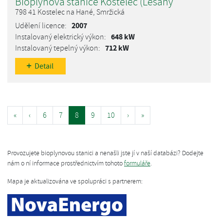
Bioplynová stanice Kostelec (Lešany
798 41 Kostelec na Hané, Smržická
2007
648 kW
712 kW
Detail
«
‹
6
7
8
9
10
›
»
Provozujete bioplynovou stanici a nenašli jste jí v naší databázi? Dodejte
nám o ní informace prostřednictvím tohoto
formuláře
.
Mapa je aktualizována ve spolupráci s partnerem: