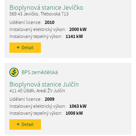
Bioplynová stanice Jevíčko
569 43 Jevíčko, Třebovská 713
2010
2000 kW
1141 kW
Detail
Bioplynová stanice Julčín
411 45 Úštěk, Areál ŽV Julčín
2009
1063 kW
1008 kW
Detail