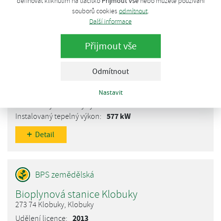
Přijmout vše
definovat kliknutím na tlačítko
nebo můžete používání
Detail
souborů cookies
odmítnout
.
Další informace
Přijmout vše
Bioplynová stanice Kestřany
Odmítnout
398 21 Kestřany, Kestřany
Nastavit
2011
548 kW
577 kW
Detail
Bioplynová stanice Klobuky
273 74 Klobuky, Klobuky
2013