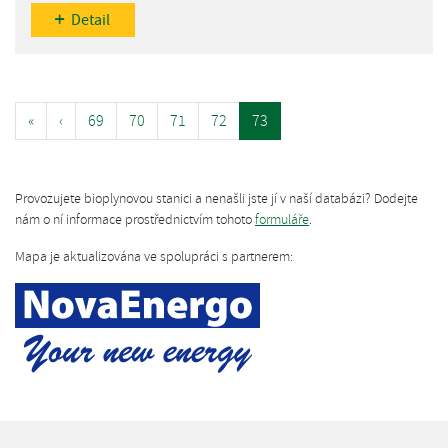
Detail
«
‹
69
70
71
72
73
Provozujete bioplynovou stanici a nenašli jste jí v naší databázi? Dodejte
nám o ní informace prostřednictvím tohoto
formuláře
.
Mapa je aktualizována ve spolupráci s partnerem: