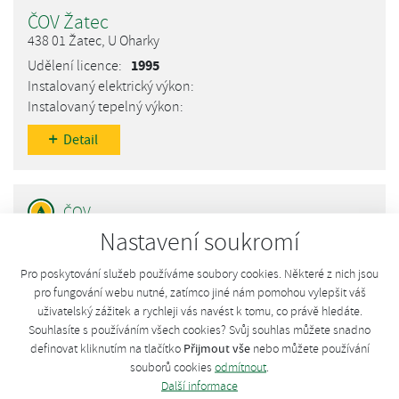
ČOV Žatec
438 01 Žatec, U Oharky
1995
Detail
Nastavení soukromí
ČOV Kadaň
432 01 Kadaň, okres Chomutov
Pro poskytování služeb používáme soubory cookies. Některé z nich jsou
1995
pro fungování webu nutné, zatímco jiné nám pomohou vylepšit váš
uživatelský zážitek a rychleji vás navést k tomu, co právě hledáte.
Souhlasíte s používáním všech cookies? Svůj souhlas můžete snadno
Přijmout vše
definovat kliknutím na tlačítko
nebo můžete používání
Detail
souborů cookies
odmítnout
.
Další informace