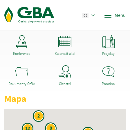
Menu
CS
Konference
Kalendář akcí
Projekty
Dokumenty CzBA
Členství
Poradna
Mapa
2
8
12