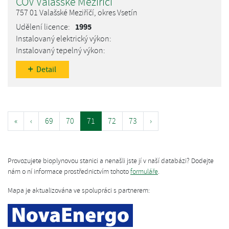
ČOV Valašské Meziříčí
757 01 Valašské Meziříčí, okres Vsetín
1995
Detail
«
‹
69
70
71
72
73
›
Provozujete bioplynovou stanici a nenašli jste jí v naší databázi? Dodejte
nám o ní informace prostřednictvím tohoto
formuláře
.
Mapa je aktualizována ve spolupráci s partnerem: