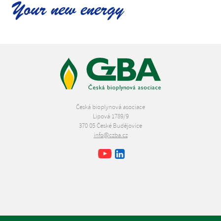
Česká bioplynová asociace
Lipová 1789/9
370 05 České Budějovice
info@czba.cz
Youtube
Facebook
LinkedIn