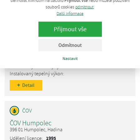
Přijmout vše
definovat kliknutím na tlačítko
nebo můžete používání
Detail
souborů cookies
odmítnout
.
Další informace
Přijmout vše
ČOV Bystřice nad Pernštejnem
Odmítnout
593 01 Bystřice nad Pernštejnem, K Valše
Nastavit
1995
Detail
ČOV Humpolec
396 01 Humpolec, Hadina
1995