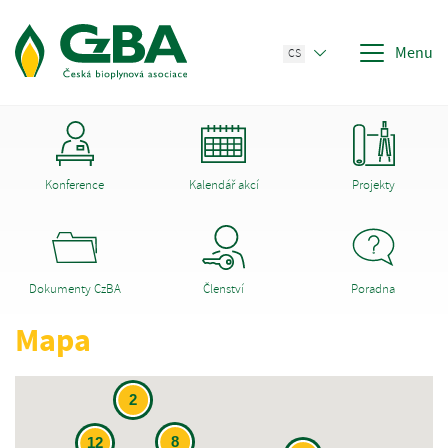
Menu
CS
Konference
Kalendář akcí
Projekty
Dokumenty CzBA
Členství
Poradna
Mapa
2
8
12