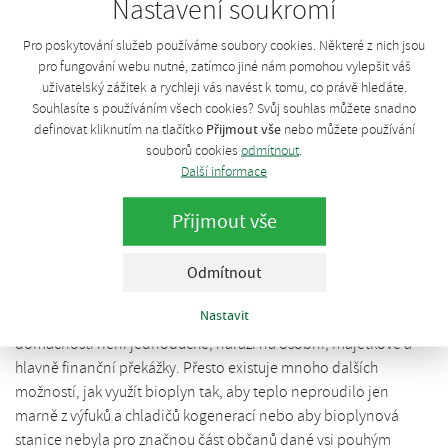
Nastavení soukromí
dispozici, vyrobit energii především pro místní spotřebu. I
bioplynové stanice tak slouží díky špatně nastavené legislativě
Pro poskytování služeb používáme soubory cookies. Některé z nich jsou
prakticky výhradně pro generování zisků z prodeje dotované
pro fungování webu nutné, zatímco jiné nám pomohou vylepšit váš
elektřiny. Kromě toho, že narůstáním objemu požadavků na
uživatelský zážitek a rychleji vás navést k tomu, co právě hledáte.
Souhlasíte s používáním všech cookies? Svůj souhlas můžete snadno
provozní dotace dochází ke snižování konkurenceschopnosti
Přijmout vše
definovat kliknutím na tlačítko
nebo můžete používání
české ekonomiky, plýtvá většina BPS vyrobeným teplem a
souborů cookies
odmítnout
.
nevyužívá dokonale energetický potenciál často náročně
Další informace
pěstované biomasy.
Přijmout vše
Přitom velká část obcí není a nikdy nebude plynofikována, resp.
i v těch plynofikovaných je stále značné množství domácností či
provozů vytápěných fosilními palivy – s nepříjemnými důsledky
Odmítnout
v podobě emisí a lokálního vesnického smogu. Je jasné, že např.
Nastavit
vyvedení tepla z bioplynové stanice do obce a jednotlivých
domácností není jednoduché, naráží na osobní, majetkové a
hlavně finanční překážky. Přesto existuje mnoho dalších
možností, jak využít bioplyn tak, aby teplo neproudilo jen
marně z výfuků a chladičů kogenerací nebo aby bioplynová
stanice nebyla pro značnou část občanů dané vsi pouhým