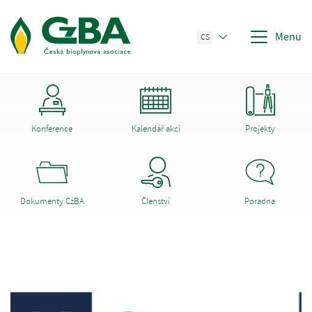
Menu
CS
Konference
Kalendář akcí
Projekty
Dokumenty CzBA
Členství
Poradna