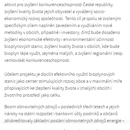
aktivit pro zvýšení konkurenceschopnosti České republiky,
zvýšení kvality života jejich obyvatel a vyvážený socio-
ekonomický rozvoj společnosti. Tento cíl je spolu se zvoleným
specifickým cílem naplněn zavedením a využíváním nové
metodiky v obcích, případně i investory, čímž bude dosaženo
zvýšení ekonomické efektivity i environmentální účinnosti
bioplynových stanic, zvýšení kvality života v obcích, kde bude
bioplyn lépe využit, zejména malých, a zvýšení regionální (resp.
venkovské) konkurenceschopnosti.
Účelem projektu je docílit efektivního využití bioplynových
stanic jako center stimulujících rozvoj obce a v maximální míře
přispívajících ke zlepšení kvality života v (malých) obcích i
životního prostředí jako celku.
Boom obnovitelných zdrojů v posledních třech letech a jejich
nároky na státní rozpočet i bankovní účty podniků a občanů
zdiskreditovaly základní poslání obnovitelných zdrojů energie –
z místních přírodních zdrojů, které jsou periodicky každoročně k