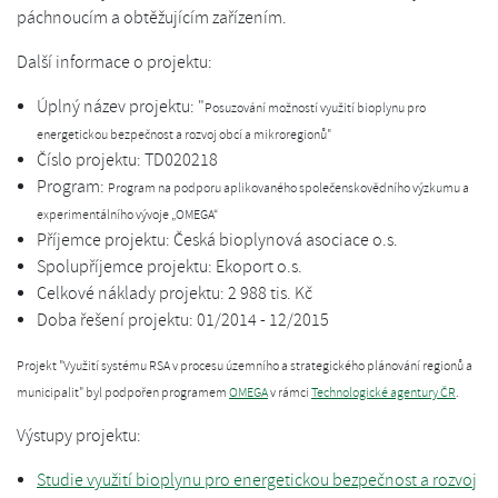
páchnoucím a obtěžujícím zařízením.
Další informace o projektu:
Úplný název projektu: "
Posuzování možností využití bioplynu pro
energetickou bezpečnost a rozvoj obcí a mikroregionů"
Číslo projektu: TD020218
Program:
Program na podporu aplikovaného společenskovědního výzkumu a
experimentálního vývoje „OMEGA“
Příjemce projektu: Česká bioplynová asociace o.s.
Spolupříjemce projektu: Ekoport o.s.
Celkové náklady projektu: 2 988 tis. Kč
Doba řešení projektu: 01/2014 - 12/2015
Projekt "Využití systému RSA v procesu územního a strategického plánování regionů a
municipalit" byl podpořen programem
OMEGA
v rámci
Technologické agentury ČR
.
Výstupy projektu:
Studie využití bioplynu pro energetickou bezpečnost a rozvoj