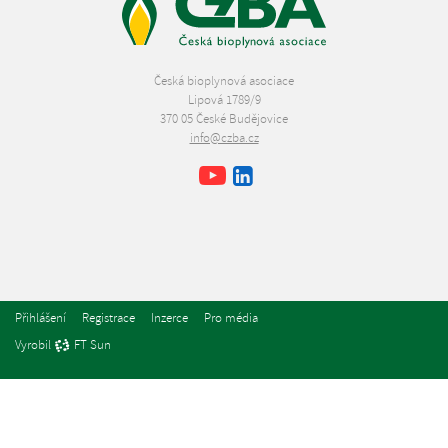
Česká bioplynová asociace
Lipová 1789/9
370 05 České Budějovice
info@czba.cz
Youtube
Facebook
LinkedIn
Přihlášení
Registrace
Inzerce
Pro média
Vyrobil
FT Sun