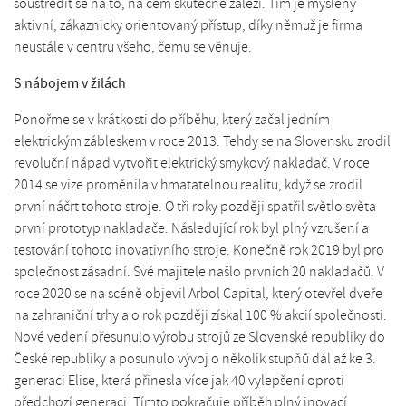
soustředit se na to, na čem skutečně záleží. Tím je myšlený
aktivní, zákaznicky orientovaný přístup, díky němuž je firma
neustále v centru všeho, čemu se věnuje.
S nábojem v žilách
Ponořme se v krátkosti do příběhu, který začal jedním
elektrickým zábleskem v roce 2013. Tehdy se na Slovensku zrodil
revoluční nápad vytvořit elektrický smykový nakladač. V roce
2014 se vize proměnila v hmatatelnou realitu, když se zrodil
první náčrt tohoto stroje. O tři roky později spatřil světlo světa
první prototyp nakladače. Následující rok byl plný vzrušení a
testování tohoto inovativního stroje. Konečně rok 2019 byl pro
společnost zásadní. Své majitele našlo prvních 20 nakladačů. V
roce 2020 se na scéně objevil Arbol Capital, který otevřel dveře
na zahraniční trhy a o rok později získal 100 % akcií společnosti.
Nové vedení přesunulo výrobu strojů ze Slovenské republiky do
České republiky a posunulo vývoj o několik stupňů dál až ke 3.
generaci Elise, která přinesla více jak 40 vylepšení oproti
předchozí generaci. Tímto pokračuje příběh plný inovací,