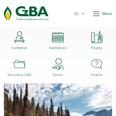
Menu
CS
Konference
Kalendář akcí
Projekty
Dokumenty CzBA
Členství
Poradna