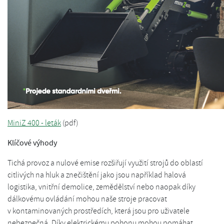
MiniZ 400 - leták
(pdf)
Klíčové výhody
Tichá provoz a nulové emise rozšiřují využití strojů do oblastí
citlivých na hluk a znečištění jako jsou například halová
logistika, vnitřní demolice, zemědělství nebo naopak díky
dálkovému ovládání mohou naše stroje pracovat
v kontaminovaných prostředích, která jsou pro uživatele
nebezpečná. Díky elektrickému pohonu mohou pomáhat