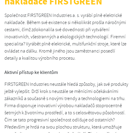
nakladače FIRSTGREEN
Společnost FIRSTGREEN Industries a. s. vyrábí plně elektrické
nakladače. Během své existence si několikrát prošla náročnými
cestami, čímž zdokonalila své dovednosti při vytváření
inovativních, všestranných a ekologických technologií. Firemní
specialita? Vyrábět plně elektrické, multifunkční stroje, které lze
ovládat na dálku. Kromě jiného jsou zaměstnanci posedlí
detaily a kvalitou výrobního procesu.
Aktivní přístup ke klientům
FIRSTGREEN Industries neustále hledá způsoby, jak své produkty
ještě vylepšit. Drží krok s neustále se měnícími očekáváními
zákazníků a současně s novými trendy a technologiemi na trhu.
Firma disponuje inovativní výrobou nakladačů stoprocentně
šetrných k životnímu prostředí, a to s celosvětovou působností.
Čím se tato progresivní společnost odlišuje od ostatních?
Především je hrdá na svou plochou strukturu, která umožňuje