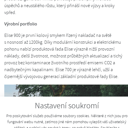
úspěchů a neustálého růstu, který přináší nové výzvy a kroky
vpřed.
Výrobní portfolio
Elise 900 je první kolový smykem řízený nakladač na světě
s nosností až 1200kg. Díky modulární konstrukci a elektrickému
pohonu nabízí produktová řada Elise výrazně nižší provozní
náklady, delší životnost, možnost průběžných aktualizací a tichý
provoz bez kontaminace životního prostředí emisemi CO2 a
nadbytečnými kapalinami. Elise 700 je výrazně lehčí, užší a
čipernější vývojovou generací základní produktové řady Elise.
Nastavení soukromí
Pro poskytování služeb používáme soubory cookies. Některé z nich jsou pro
fungování webu nutné, zatímco jiné nám pomohou vylepšit váš uživatelský
zážitek a rychleji vás navést k tomu, co právě hledáte. Souhlasíte s