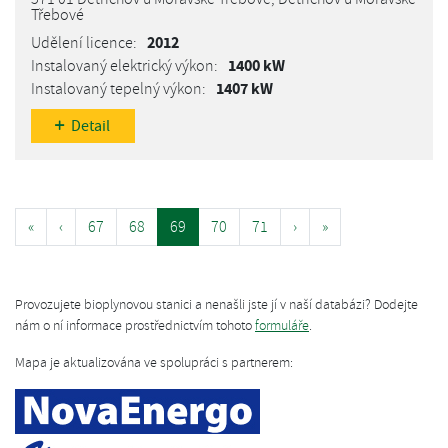
Třebové
2012
1400 kW
1407 kW
Detail
«
‹
67
68
69
70
71
›
»
Provozujete bioplynovou stanici a nenašli jste jí v naší databázi? Dodejte
nám o ní informace prostřednictvím tohoto
formuláře
.
Mapa je aktualizována ve spolupráci s partnerem: