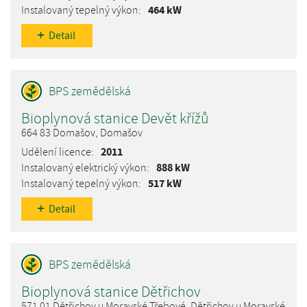
464 kW
Detail
Bioplynová stanice Devět křížů
664 83 Domašov, Domašov
2011
888 kW
517 kW
Detail
Bioplynová stanice Dětřichov
571 01 Dětřichov u Moravské Třebové, Dětřichov u Moravské