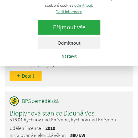
souborů cookies
odmítnout
.
Další informace
Přijmout vše
Bioplynová stanice Dobříš
263 01 Dobříš, Dobříš
Odmítnout
2013
Nastavit
630 kW
993 kW
Detail
Bioplynová stanice Dlouhá Ves
516 01 Rychnov nad Kněžnou, Rychnov nad Kněžnou
2010
560 kW