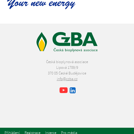
Česká bioplynová asociace
Lipová 1789/9
370 05 České Budějovice
info@czba.cz
Youtube
Facebook
LinkedIn
Přihlášení
Registrace
Inzerce
Pro média