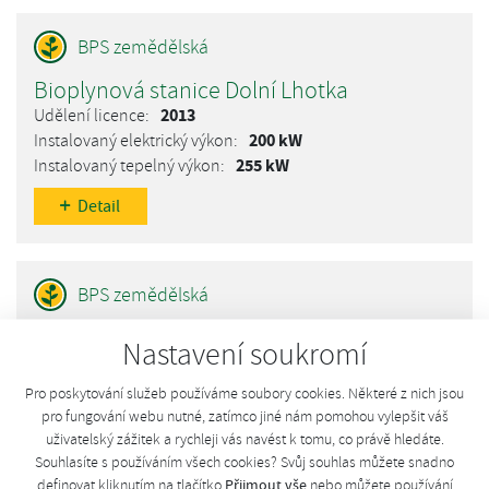
Bioplynová stanice Dolní Lhotka
2013
200 kW
255 kW
Detail
Bioplynová stanice Dobronín
Nastavení soukromí
588 12 Dobronín, Ždírecká 347/36
2010
Pro poskytování služeb používáme soubory cookies. Některé z nich jsou
620 kW
pro fungování webu nutné, zatímco jiné nám pomohou vylepšit váš
uživatelský zážitek a rychleji vás navést k tomu, co právě hledáte.
724 kW
Souhlasíte s používáním všech cookies? Svůj souhlas můžete snadno
Detail
Přijmout vše
definovat kliknutím na tlačítko
nebo můžete používání