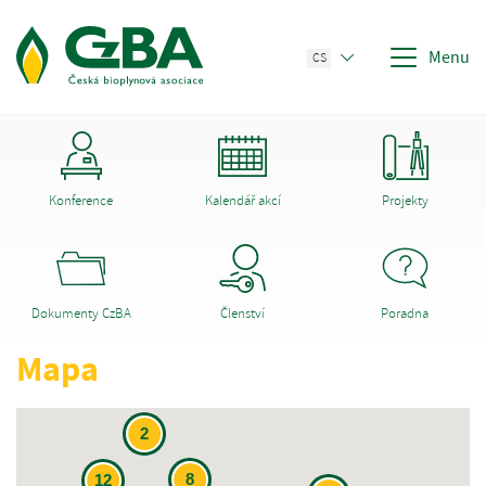
Menu
CS
Konference
Kalendář akcí
Projekty
Dokumenty CzBA
Členství
Poradna
Mapa
2
8
12