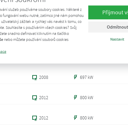
2012
400 kW
ování služeb používáme soubory cookies. Některé z
Přijmout v
pro fungování webu nutné, zatímco jiné nám pomohou
2012
400 kW
š uživatelský zážitek a rychleji vás navést k tomu, co
Odmítnout
te. Souhlasíte s používáním všech cookies? Svůj
o
ete snadno definovat kliknutím na tlačítko
2011
990 kW
Nastavit
še
nebo můžete používání souborů cookies
any
mace
2013
549 kW
2008
697 kW
2012
800 kW
2012
800 kW