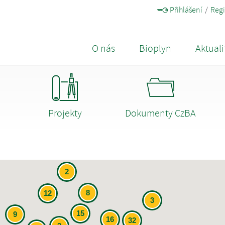
Přihlášení
Regi
O nás
Bioplyn
Aktuali
Projekty
Dokumenty CzBA
2
8
12
3
15
9
16
32