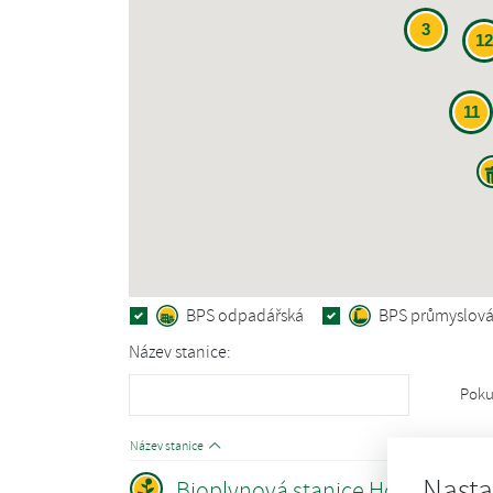
3
12
11
BPS odpadářská
BPS průmyslov
Název stanice:
Poku
Název stanice
Nasta
Bioplynová stanice Hořátev