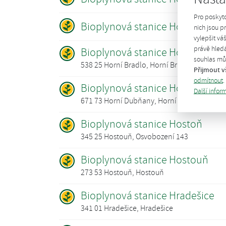
Pro poskyt
Bioplynová stanice Hořátev
nich jsou 
vylepšit vá
právě hledá
Bioplynová stanice Horní Bradl
souhlas můž
538 25 Horní Bradlo, Horní Bradlo
Přijmout v
odmítnout
.
Bioplynová stanice Horní Dubň
Další infor
671 73 Horní Dubňany, Horní Dubňany
Bioplynová stanice Hostoň
345 25 Hostouň, Osvobození 143
Bioplynová stanice Hostouň
273 53 Hostouň, Hostouň
Bioplynová stanice Hradešice
341 01 Hradešice, Hradešice