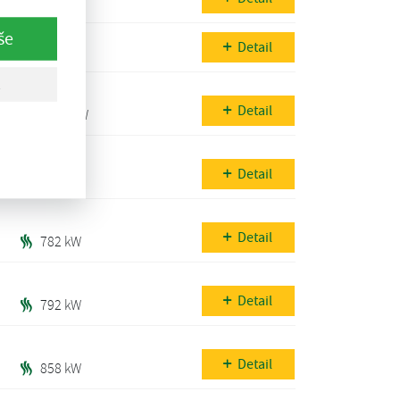
203 kW
še
Detail
203 kW
Detail
1146 kW
Detail
605 kW
Detail
782 kW
Detail
792 kW
Detail
858 kW