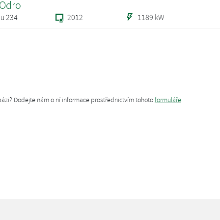
 Odro
ou 234
2012
1189 kW
tabázi? Dodejte nám o ní informace prostřednictvím tohoto
formuláře
.