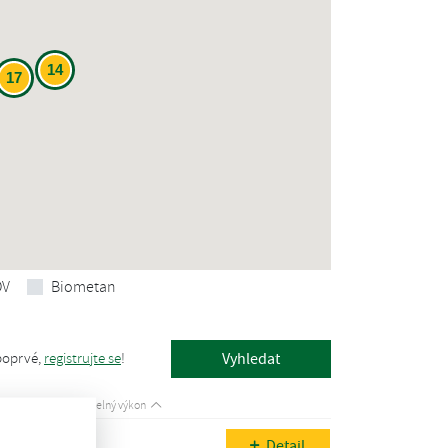
14
17
OV
Biometan
poprvé,
registrujte se
!
Instalovaný tepelný výkon
Detail