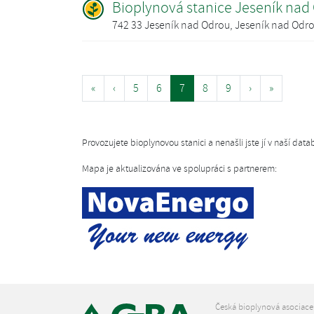
Bioplynová stanice Jeseník nad
742 33 Jeseník nad Odrou, Jeseník nad Odr
«
‹
5
6
7
8
9
›
»
Provozujete bioplynovou stanici a nenašli jste jí v naší da
Mapa je aktualizována ve spolupráci s partnerem:
Česká bioplynová asociace