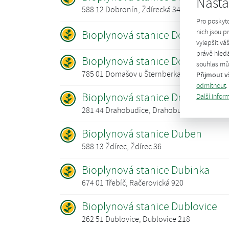
Nasta
588 12 Dobronín, Ždírecká 347/36
Pro poskyt
nich jsou 
Bioplynová stanice Dolní Lhotka
vylepšit vá
právě hledá
Bioplynová stanice Domašov u 
souhlas můž
785 01 Domašov u Šternberka, Domašov u Š
Přijmout v
odmítnout
.
Bioplynová stanice Drahobudic
Další infor
281 44 Drahobudice, Drahobudice
Bioplynová stanice Duben
588 13 Ždírec, Ždírec 36
Bioplynová stanice Dubinka
674 01 Třebíč, Račerovická 920
Bioplynová stanice Dublovice
262 51 Dublovice, Dublovice 218