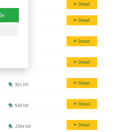
Detail
724 kW
še
Detail
255 kW
Detail
464 kW
Detail
558 kW
Detail
901 kW
Detail
640 kW
Detail
2094 kW