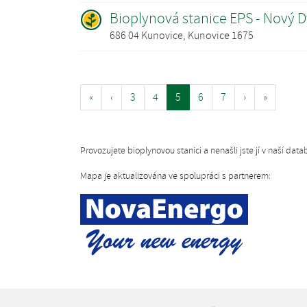
Bioplynová stanice EPS - Nový 
686 04 Kunovice, Kunovice 1675
«
‹
3
4
5
6
7
›
»
Provozujete bioplynovou stanici a nenašli jste jí v naší da
Mapa je aktualizována ve spolupráci s partnerem: