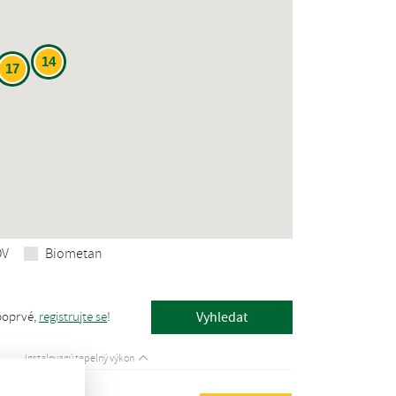
14
17
OV
Biometan
poprvé,
registrujte se
!
Instalovaný tepelný výkon