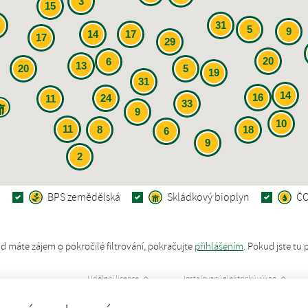
3
15
31
5
9
14
17
17
29
20
6
13
20
5
19
31
14
16
24
11
33
9
10
11
8
18
6
9
2
á
BPS zemědělská
Skládkový bioplyn
Č
d máte zájem o pokročilé filtrování, pokračujte
přihlášením
.
Pokud jste tu 
Udělení licence
Instalovaný elektrický výkon