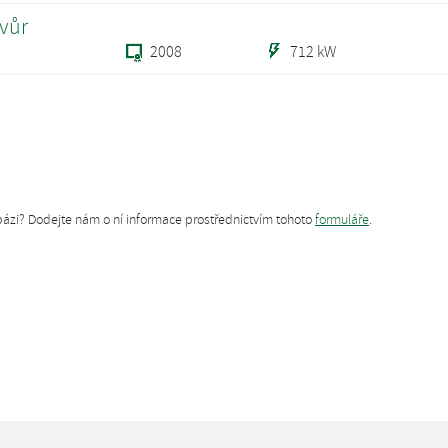
Dvůr
2008
712 kW
tabázi? Dodejte nám o ní informace prostřednictvím tohoto
formuláře
.