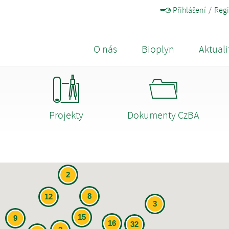
Přihlášení
Regi
O nás
Bioplyn
Aktuali
Projekty
Dokumenty CzBA
2
8
12
3
15
9
16
32