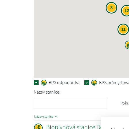
3
12
11
BPS odpadářská
BPS průmyslov
Název stanice:
Poku
Název stanice
Bioplynová stanice Dobronín