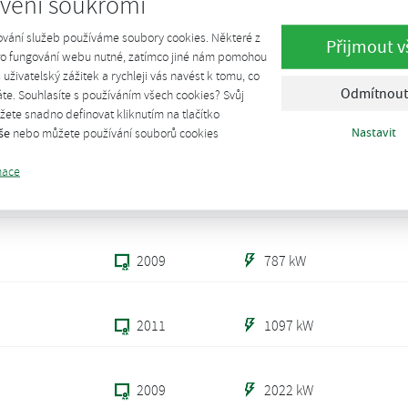
vení soukromí
2010
620 kW
ování služeb používáme soubory cookies. Některé z
Přijmout v
pro fungování webu nutné, zatímco jiné nám pomohou
2013
200 kW
š uživatelský zážitek a rychleji vás navést k tomu, co
Odmítnout
te. Souhlasíte s používáním všech cookies? Svůj
Šternb
ete snadno definovat kliknutím na tlačítko
ternberka
2013
500 kW
Nastavit
še
nebo můžete používání souborů cookies
e
mace
2009
576 kW
2009
787 kW
2011
1097 kW
2009
2022 kW